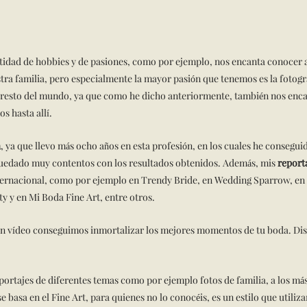
idad de hobbies y de pasiones, como por ejemplo, nos encanta conocer a g
tra familia, pero especialmente la mayor pasión que tenemos es la fotogr
 resto del mundo, ya que como he dicho anteriormente, también nos encant
s hasta allí.
a
, ya que llevo más ocho años en esta profesión, en los cuales he consegu
quedado muy contentos con los resultados obtenidos. Además, mis
reporta
internacional, como por ejemplo en Trendy Bride, en Wedding Sparrow, e
ty y en Mi Boda Fine Art, entre otros.
 un vídeo conseguimos inmortalizar los mejores momentos de tu boda. Dis
portajes de diferentes temas como por ejemplo fotos de familia, a los más
e basa en el Fine Art, para quienes no lo conocéis, es un estilo que util