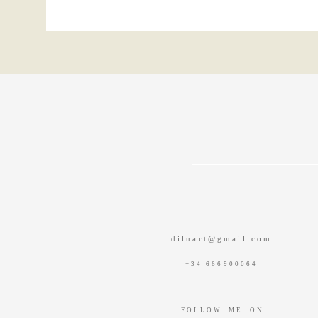
diluart@gmail.com
+34 666900064
F O L L O W M E O N